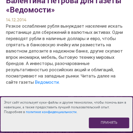
Валентина Петрова для газеты
«Ведомости»
14.12.2014
Резкое ослабление рубля вынуждает население искать
пристанище для сбережений в валютных активах. Одни
переводят рубли в наличные доллары и евро, чтобы
спрятать в банковскую ячейку или разместить на
валютном депозите в надежном банке, другие скупают
впрок иномарки, мебель, бытовую технику мировых
брендов. А инвесторы, разочарованные
результативностью российских акций и облигаций,
посматривают на западные рынки. Читать далее на
сайте газеты
Ведомости
.
Этот сайт использует куки-файлы и другие технологии, чтобы помочь вам в
К СПИСКУ
навигации, а также предоставить лучший пользовательский опыт.
Подробнее в
политике конфиденциальности
.
СМИ О НАС
ПРИНЯТЬ