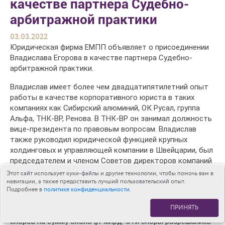
качестве партнера Судебно-
арбитражной практики
03.03.2022
Юридическая фирма ЕМПП объявляет о присоединении
Владислава Егорова в качестве партнера Судебно-
арбитражной практики.
Владислав имеет более чем двадцатипятилетний опыт
работы в качестве корпоративного юриста в таких
компаниях как Сибирский алюминий, ОК Русал, группа
Альфа, ТНК-ВР, Ренова. В ТНК-ВР он занимал должность
вице-президента по правовым вопросам. Владислав
также руководил юридической функцией крупных
холдинговых и управляющей компании в Швейцарии, был
председателем и членом Советов директоров компаний
в Англии и Швейцарии.
Этот сайт использует куки-файлы и другие технологии, чтобы помочь вам в
навигации, а также предоставить лучший пользовательский опыт.
Подробнее в
В своей предшествующей корпоративной практике
политике конфиденциальности
.
Владислав специализировался в области разрешения
ПРИНЯТЬ
споров. В общей сложности он участвовал в разрешении
споров на сумму около $7 млрд. Эти споры разрешались