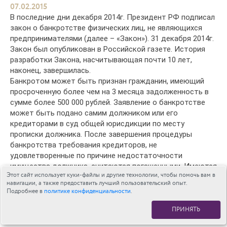
07.02.2015
В последние дни декабря 2014г. Президент РФ подписал
закон о банкротстве физических лиц, не являющихся
предпринимателями (далее – «Закон»). 31 декабря 2014г.
Закон был опубликован в Российской газете. История
разработки Закона, насчитывающая почти 10 лет,
наконец, завершилась.
Банкротом может быть признан гражданин, имеющий
просроченную более чем на 3 месяца задолженность в
сумме более 500 000 рублей. Заявление о банкротстве
может быть подано самим должником или его
кредиторами в суд общей юрисдикции по месту
прописки должника. После завершения процедуры
банкротства требования кредиторов, не
удовлетворенные по причине недостаточности
имущества должника, считаются погашенными. Имеются
Этот сайт использует куки-файлы и другие технологии, чтобы помочь вам в
исключения из этого правила. Например, не
навигации, а также предоставить лучший пользовательский опыт.
прекращаются алиментные обязательства,
Подробнее в
политике конфиденциальности
.
обязательства о возмещении причиненного жизни и
здоровью вреда. Смотреть
видеозапись
трансляции.
ПРИНЯТЬ
Читать
статью
.