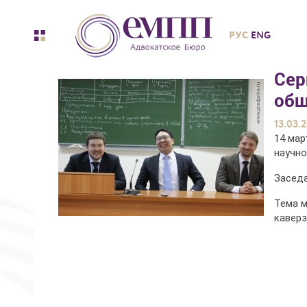
РУС
ENG
Сер
общ
13.03.
14 мар
научно
Заседа
Тема м
каверз