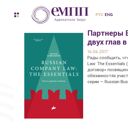
РУС
ENG
Партнеры 
двух глав в
16.06.2017
Рады сообщить, что
Law: The Essentials
договор» посвящена
обязанностях участ
серии — Russian Bus