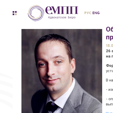
РУС
ENG
О
пр
18.
26 
на 
Фор
уст
В н
- и
- о
вып