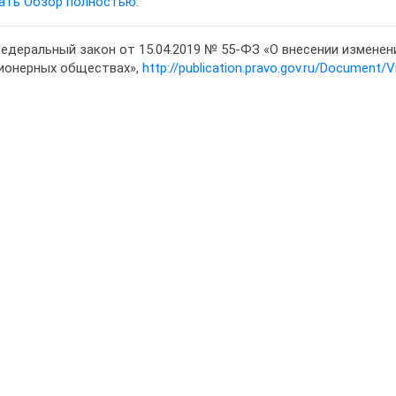
ать Обзор полностью.
едеральный закон от 15.04.2019 № 55-ФЗ «О внесении изменени
ионерных обществах»,
http://publication.pravo.gov.ru/Documen