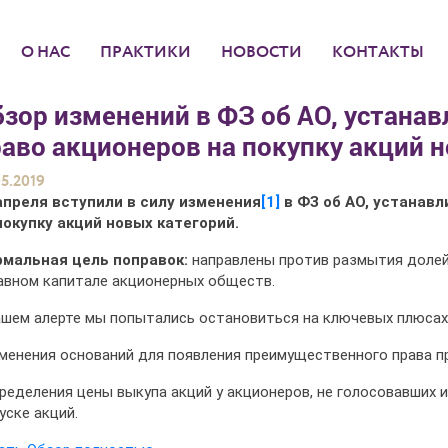
О НАС
ПРАКТИКИ
НОВОСТИ
КОНТАКТЫ
бзор изменений в ФЗ об АО, устан
аво акционеров на покупку акций 
05.2019
апреля вступили в силу изменения
[1]
в ФЗ об АО, устанав
покупку акций новых категорий.
мальная цель поправок:
направлены против размытия долей
авном капитале акционерных обществ.
ашем алерте мы попытались остановиться на ключевых плюсах 
зменения оснований для появления преимущественного права п
пределения цены выкупа акций у акционеров, не голосовавших 
уске акций.