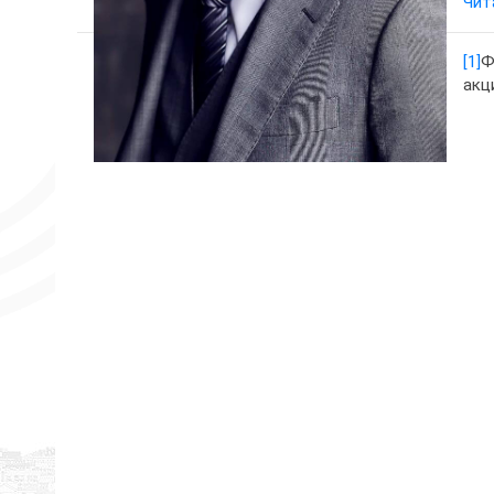
Чит
[1]
Ф
акц