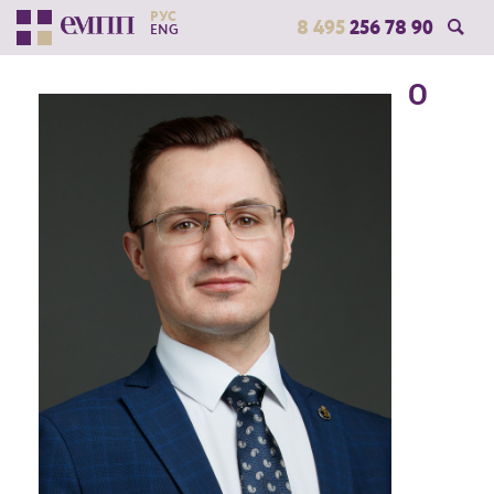
РУС
8 495
256 78 90
ENG
О