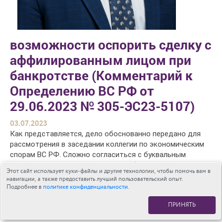
возможности оспорить сделку с
аффилированным лицом при
банкротстве (Комментарий к
Определению ВС РФ от
29.06.2023 № 305-ЭС23-5107)
03.07.2023
Как представляется, дело обоснованно передано для
рассмотрения в заседании коллегии по экономическим
спорам ВС РФ. Сложно согласиться с буквальным
толкованием п. 1 ст. 61.1 Закона о банкротстве,
Этот сайт использует куки-файлы и другие технологии, чтобы помочь вам в
содержащимся в постановлении суда округа. Подход
навигации, а также предоставить лучший пользовательский опыт.
первой инстанции видится более правильным.
Подробнее в
политике конфиденциальности
.
Так, Арбитражный суд г. Москвы сослался на п. 7 ст.
ПРИНЯТЬ
213.6 Закона о банкротстве и позицию ВС РФ из