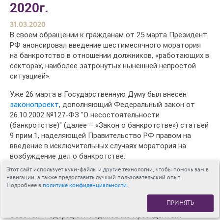
2020г.
31.03.2020
В своем обращении к гражданам от 25 марта Президент
РФ анонсировал введение шестимесячного моратория
на банкротство в отношении должников, «работающих в
секторах, наиболее затронутых нынешней непростой
ситуацией».
Уже 26 марта в Государственную Думу был внесен
законопроект
, дополняющий Федеральный закон от
26.10.2002 №127-ФЗ "О несостоятельности
(банкротстве)" (далее – «Закон о банкротстве») статьей
9 прим.1, наделяющей Правительство РФ правом на
введение в исключительных случаях моратория на
возбуждение дел о банкротстве.
Этот сайт использует куки-файлы и другие технологии, чтобы помочь вам в
На момент составления данной заметки (31 марта)
навигации, а также предоставить лучший пользовательский опыт.
законопроект был принят Государственной Думой в
Подробнее в
политике конфиденциальности
.
третьем чтении. Учитывая текущую ситуацию, мы можем
ПРИНЯТЬ
прогнозировать скорейшее одобрение законопроекта
Советом Федерации и подписание Президентом.