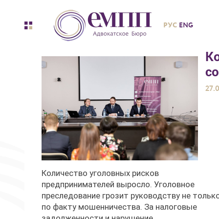
РУС
ENG
К
со
27.
Количество уголовных рисков
предпринимателей выросло. Уголовное
преследование грозит руководству не тольк
по факту мошенничества. За налоговые
задолженности и нарушение