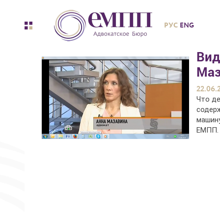
РУС
ENG
Вид
Маз
22.06.
Что де
содерж
машину
ЕМПП. 