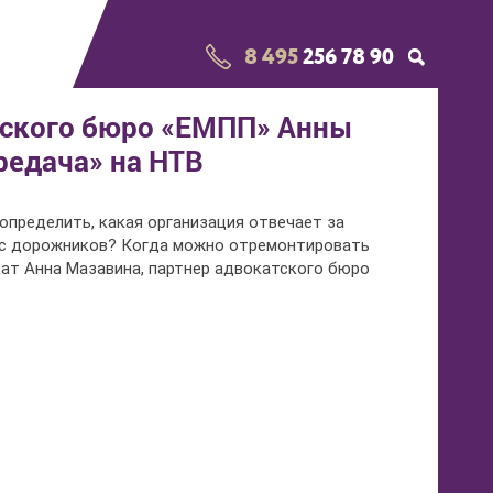
8 495
256 78 90
тского бюро «ЕМПП» Анны
редача» на НТВ
 определить, какая организация отвечает за
 с дорожников? Когда можно отремонтировать
кат Анна Мазавина, партнер адвокатского бюро