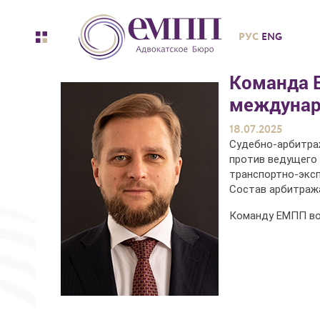
РУС
ENG
Команда 
междунар
18.07.2025
Судебно-арбитра
против ведущего 
транспортно-эксп
Состав арбитража
Команду ЕМПП воз