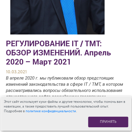
РЕГУЛИРОВАНИЕ IT / TMT:
ОБЗОР ИЗМЕНЕНИЙ. Апрель
2020 – Март 2021
10.03.2021
В апреле 2020 г. мы публиковали обзор предстоящих
изменений законодательства в сфере
IT
/
TMT
, в котором
рассматривались вопросы обязательного использования
отечественного софта российскими госорганами,
Этот сайт использует куки-файлы и другие технологии, чтобы помочь вам в
установления запрета на использование иностранного ПО
навигации, а также предоставить лучший пользовательский опыт.
в объектах российской критической инфраструктуры,
Подробнее в
политике конфиденциальности
.
обязательной предустановки российского ПО на «умные»
эл. устройства и некоторые другие. Вместе с тем,
ПРИНЯТЬ
несмотря на введенные противоэпидемиологические