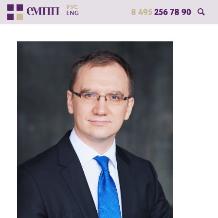
РУС
8 495
256 78 90
ENG