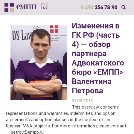
РУС
8 495
256 78 90
ENG
Изменения в
ГК РФ (часть
4) — обзор
партнера
Адвокатского
бюро «ЕМПП»
Валентина
Петрова
31.05.2015
This overview concerns
representations and warranties, indemnities and option
agreements and option clauses in the context of the
Russian M&A projects. For more information please contact
— petrov@empp.ru.