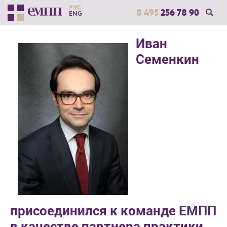
РУС
8 495
256 78 90
ENG
Иван
Семенкин
присоединился к команде ЕМПП
в качестве партнера практики