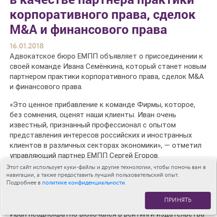
корпоративного права, сделок
M&A и финансового права
16.01.2018
Адвокатское бюро ЕМПП объявляет о присоединении к
своей команде Ивана Семёнкина, который станет новым
партнером практики корпоративного права, сделок M&A
и финансового права.
«Это ценное прибавление к команде Фирмы, которое,
без сомнения, оценят наши клиенты. Иван очень
известный, признанный профессионал с опытом
представления интересов российских и иностранных
клиентов в различных секторах экономики», — отметил
управляющий партнер ЕМПП Сергей Егоров.
Этот сайт использует куки-файлы и другие технологии, чтобы помочь вам в
До присоединения к ЕМПП Иван был советником в
навигации, а также предоставить лучший пользовательский опыт.
Подробнее в
политике конфиденциальности
.
московском офисе юридической фирмы Winston &
Strawn, работал юристом в международных фирмах
ПРИНЯТЬ
Freshfields Bruckhaus Deringer и Linklaters с 2003 года.
Иван неоднократно включался в рейтинги издательства