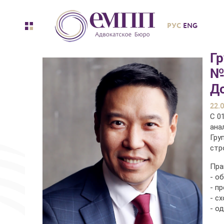
РУС
ENG
Гр
№
Д
22.
С 0
ана
Гру
стр
Пра
- о
- п
- с
- о