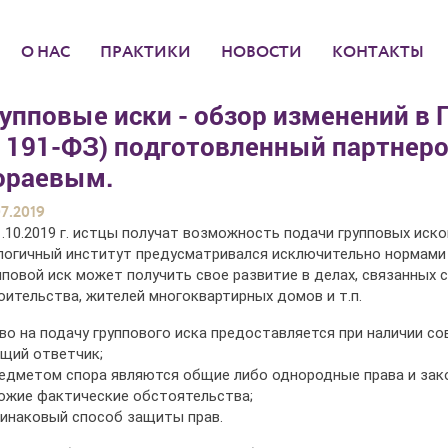
О НАС
ПРАКТИКИ
НОВОСТИ
КОНТАКТЫ
упповые иски - обзор изменений в Г
 191-ФЗ) подготовленный партнер
ораевым.
07.2019
1.10.2019 г. истцы получат возможность подачи групповых иск
логичный институт предусматривался исключительно нормами
пповой иск может получить свое развитие в делах, связанных 
оительства, жителей многоквартирных домов и т.п.
во на подачу группового иска предоставляется при наличии со
бщий ответчик;
редметом спора являются общие либо однородные права и зако
хожие фактические обстоятельства;
динаковый способ защиты прав.