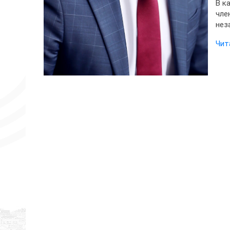
В к
чле
нез
Чит