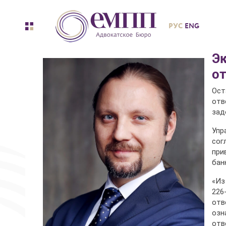
РУС
ENG
Э
от
Ост
отв
зад
Упр
сог
при
бан
«Из
226
отв
озн
отв