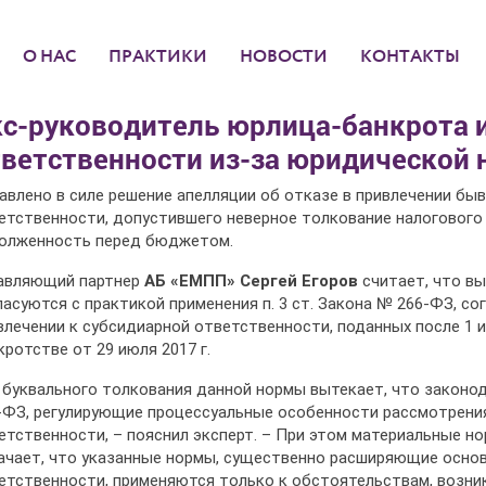
О НАС
ПРАКТИКИ
НОВОСТИ
КОНТАКТЫ
кс-руководитель юрлица-банкрота 
ветственности из-за юридической 
авлено в силе решение апелляции об отказе в привлечении бы
етственности, допустившего неверное толкование налогового
олженность перед бюджетом.
авляющий партнер
АБ «ЕМПП» Сергей Егоров
считает, что в
ласуются с практикой применения п. 3 ст. Закона № 266-ФЗ, с
влечении к субсидиарной ответственности, поданных после 1 и
кротстве от 29 июля 2017 г.
 буквального толкования данной нормы вытекает, что законо
-ФЗ, регулирующие процессуальные особенности рассмотрения
етственности, – пояснил эксперт. – При этом материальные н
ачает, что указанные нормы, существенно расширяющие основ
етственности, применяются только к обстоятельствам, возникш