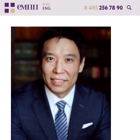
РУС
8 495
256 78 90
ENG