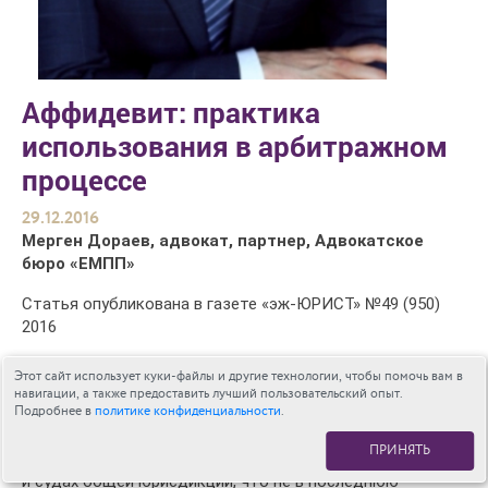
Аффидевит: практика
использования в арбитражном
процессе
29.12.2016
Мерген Дораев, адвокат, партнер, Адвокатское
бюро «ЕМПП»
Статья опубликована в газете «эж-ЮРИСТ» №49 (950)
2016
Аффидевит широко используется в качестве судебно-
Этот сайт использует куки-файлы и другие технологии, чтобы помочь вам в
процессуального документа в странах общего права.
навигации, а также предоставить лучший пользовательский опыт.
Подробнее в
политике конфиденциальности
.
Однако в последние годы эта форма фиксации сведений
о тех или иных обстоятельствах получила
ПРИНЯТЬ
распространение и в отечественных арбитражных судах
и судах общей юрисдикции, что не в последнюю