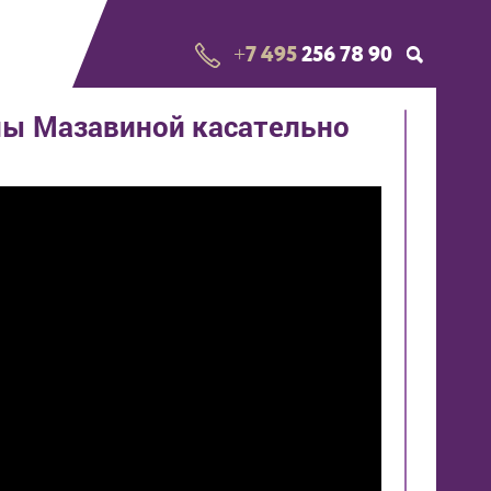
+7 495
256 78 90
ны Мазавиной касательно